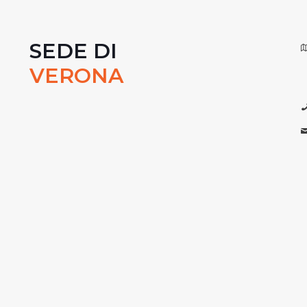
SEDE DI
VERONA