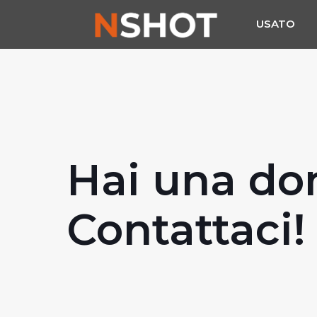
USATO
Hai una d
Contattaci!