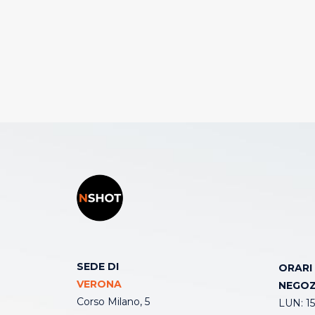
SEDE DI
ORARI
VERONA
NEGOZ
Corso Milano, 5
LUN: 15