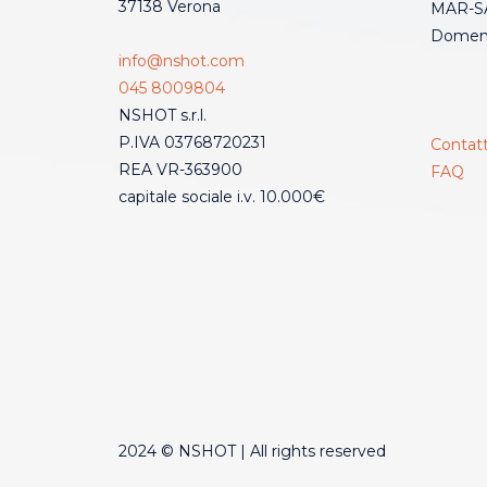
37138 Verona
MAR-SA
Domeni
info@nshot.com
045 8009804
NSHOT s.r.l.
P.IVA 03768720231
Contatt
REA VR-363900
FAQ
capitale sociale i.v. 10.000€
2024 © NSHOT | All rights reserved