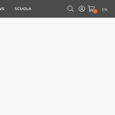
WS
SCUOLA
EN
0