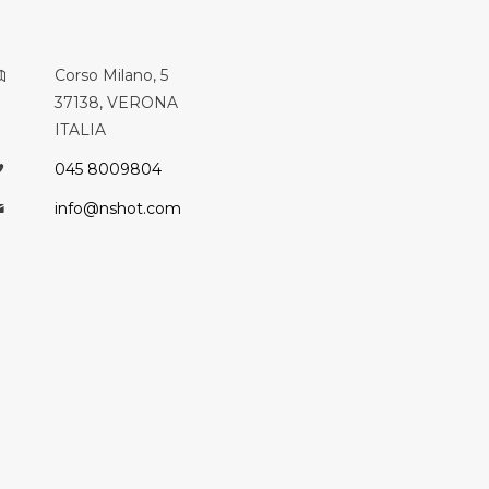
Corso Milano, 5
37138, VERONA
ITALIA
045 8009804
info@nshot.com