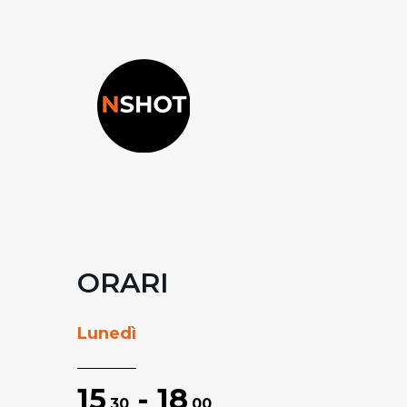
ORARI
Lunedì
15
- 18
30
00