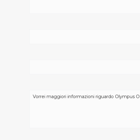
GENERICO
SITO