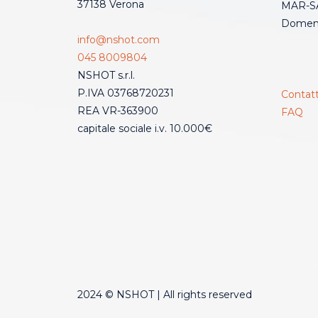
37138 Verona
MAR-SA
Domeni
info@nshot.com
045 8009804
NSHOT s.r.l.
P.IVA 03768720231
Contatt
REA VR-363900
FAQ
capitale sociale i.v. 10.000€
2024 © NSHOT | All rights reserved