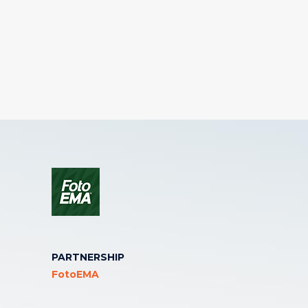
PARTNERSHIP
FotoEMA