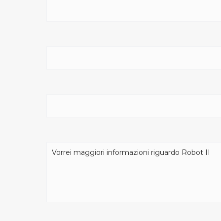
GENERICO
SITO