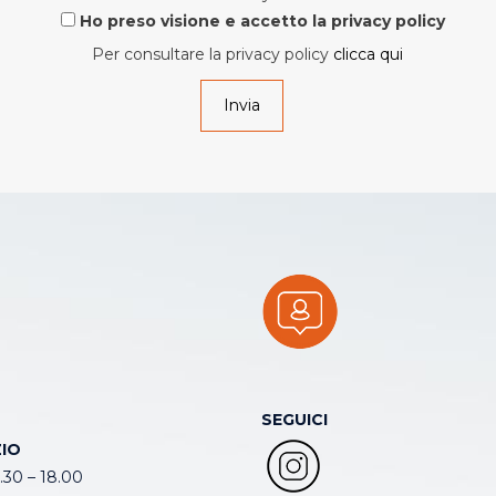
Ho preso visione e accetto la privacy policy
Per consultare la privacy policy
clicca qui
Invia
SEGUICI
IO
.30 – 18.00