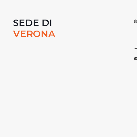
SEDE DI
VERONA