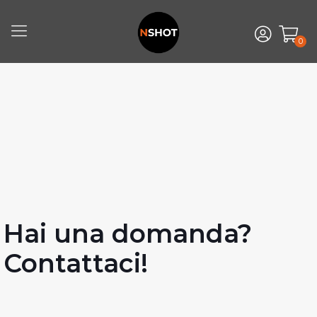
0
Hai una domanda?
Contattaci!