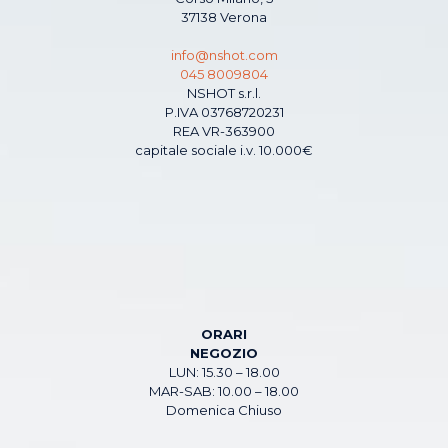
37138 Verona
info@nshot.com
045 8009804
NSHOT s.r.l.
P.IVA 03768720231
REA VR-363900
capitale sociale i.v. 10.000€
ORARI
NEGOZIO
LUN: 15.30 – 18.00
MAR-SAB: 10.00 – 18.00
Domenica Chiuso