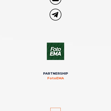
PARTNERSHIP
FotoEMA