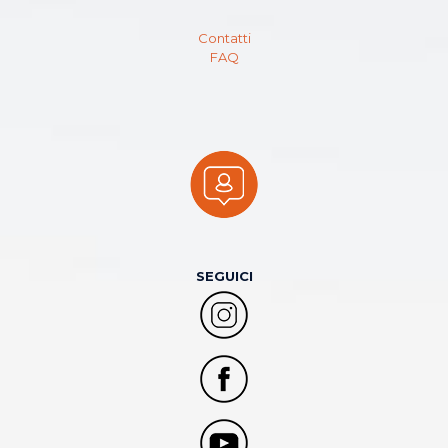
Contatti
FAQ
SEGUICI