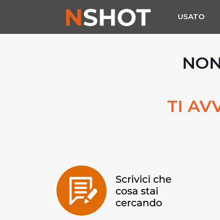
USATO
NON
TI AV