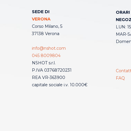
SEDE DI
ORARI
VERONA
NEGOZ
Corso Milano, 5
LUN: 15
37138 Verona
MAR-SA
Domeni
info@nshot.com
045 8009804
NSHOT s.r.l.
P.IVA 03768720231
Contatt
REA VR-363900
FAQ
capitale sociale i.v. 10.000€