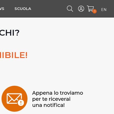
WS
SCUOLA
EN
0
CHI?
IBILE!