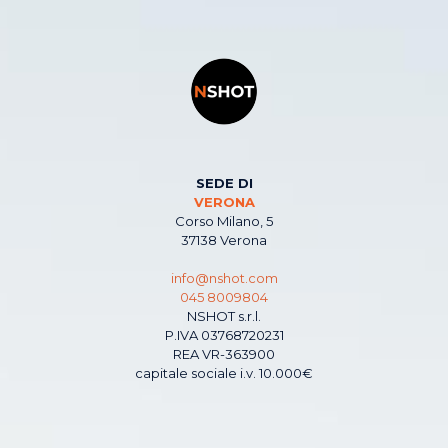
SEDE DI
VERONA
Corso Milano, 5
37138 Verona
info@nshot.com
045 8009804
NSHOT s.r.l.
P.IVA 03768720231
REA VR-363900
capitale sociale i.v. 10.000€