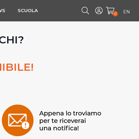
WS
SCUOLA
EN
0
CHI?
IBILE!