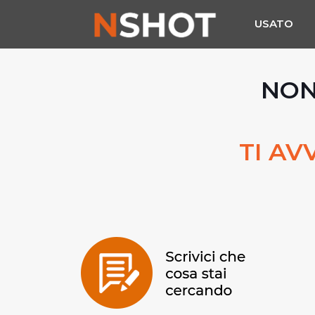
USATO
NON
TI AV