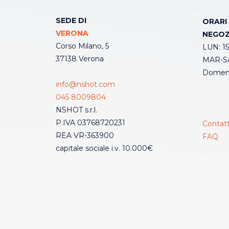
SEDE DI
ORARI
VERONA
NEGOZ
Corso Milano, 5
LUN: 15
37138 Verona
MAR-SA
Domeni
info@nshot.com
045 8009804
NSHOT s.r.l.
P.IVA 03768720231
Contatt
REA VR-363900
FAQ
capitale sociale i.v. 10.000€