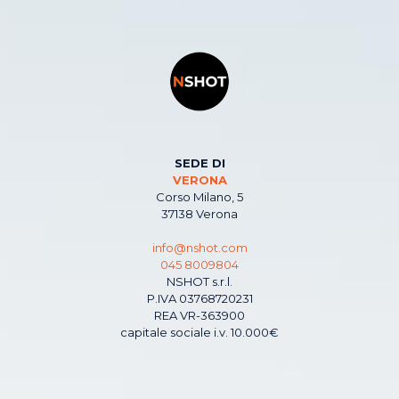
SEDE DI
VERONA
Corso Milano, 5
37138 Verona
info@nshot.com
045 8009804
NSHOT s.r.l.
P.IVA 03768720231
REA VR-363900
capitale sociale i.v. 10.000€