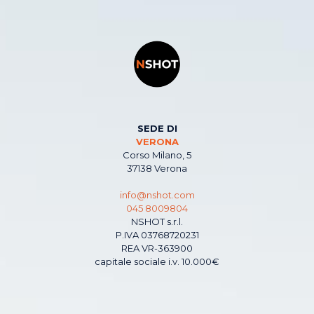
SEDE DI
VERONA
Corso Milano, 5
37138 Verona
info@nshot.com
045 8009804
NSHOT s.r.l.
P.IVA 03768720231
REA VR-363900
capitale sociale i.v. 10.000€