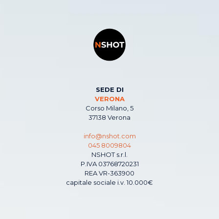
SEDE DI
VERONA
Corso Milano, 5
37138 Verona
info@nshot.com
045 8009804
NSHOT s.r.l.
P.IVA 03768720231
REA VR-363900
capitale sociale i.v. 10.000€