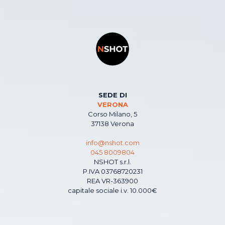
SEDE DI
VERONA
Corso Milano, 5
37138 Verona
info@nshot.com
045 8009804
NSHOT s.r.l.
P.IVA 03768720231
REA VR-363900
capitale sociale i.v. 10.000€