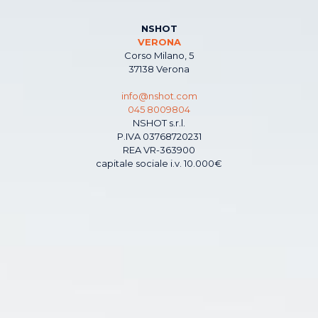
NSHOT
VERONA
Corso Milano, 5
37138 Verona
info@nshot.com
045 8009804
NSHOT s.r.l.
P.IVA 03768720231
REA VR-363900
capitale sociale i.v. 10.000€