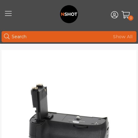
0
Show All