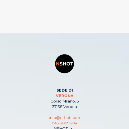
SEDE DI
VERONA
Corso Milano, 5
37138 Verona
info@nshot.com
045 8009804
NSHOT s.r.l.