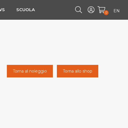
WS
SCUOLA
EN
0
Torna al noleggio
Torna allo shop