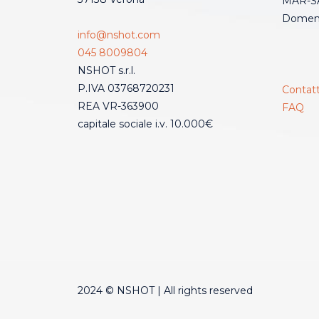
MAR-SA
Domeni
info@nshot.com
045 8009804
NSHOT s.r.l.
P.IVA 03768720231
Contatt
REA VR-363900
FAQ
capitale sociale i.v. 10.000€
2024 © NSHOT | All rights reserved