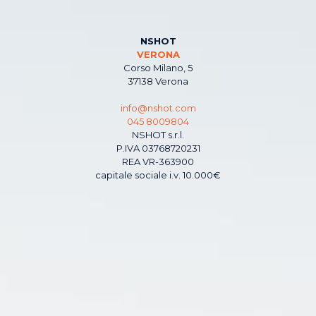
NSHOT
VERONA
Corso Milano, 5
37138 Verona
info@nshot.com
045 8009804
NSHOT s.r.l.
P.IVA 03768720231
REA VR-363900
capitale sociale i.v. 10.000€