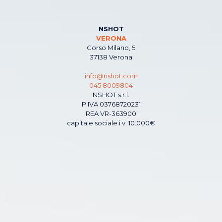
NSHOT
VERONA
Corso Milano, 5
37138 Verona
info@nshot.com
045 8009804
NSHOT s.r.l.
P.IVA 03768720231
REA VR-363900
capitale sociale i.v. 10.000€