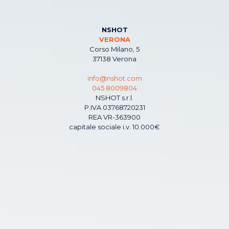
NSHOT
VERONA
Corso Milano, 5
37138 Verona
info@nshot.com
045 8009804
NSHOT s.r.l.
P.IVA 03768720231
REA VR-363900
capitale sociale i.v. 10.000€