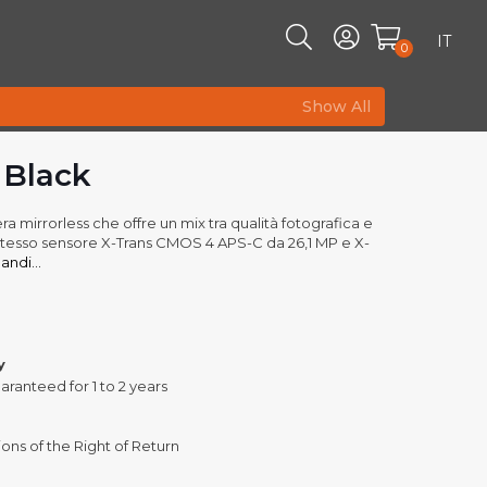
IT
0
Show All
 Black
 mirrorless che offre un mix tra qualità fotografica e
 stesso sensore X-Trans CMOS 4 APS-C da 26,1 MP e X-
ndi...
y
aranteed for 1 to 2 years
ons of the Right of Return