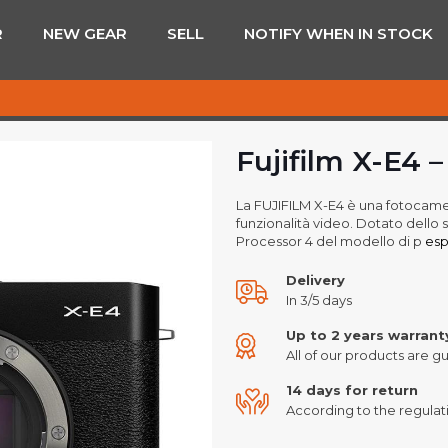
R
NEW GEAR
SELL
NOTIFY WHEN IN STOCK
Fujifilm X-E4 –
La FUJIFILM X-E4 è una fotocamera
funzionalità video. Dotato dello
Processor 4 del modello di p
espa
Delivery
In 3/5 days
Up to 2 years warrant
All of our products are gu
14 days for return
According to the regulati