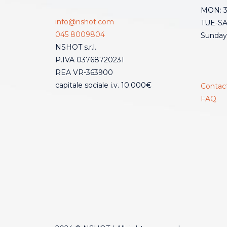
MON: 3:
info@nshot.com
TUE-SAT
045 8009804
Sunday
NSHOT s.r.l.
P.IVA 03768720231
REA VR-363900
capitale sociale i.v. 10.000€
Contac
FAQ