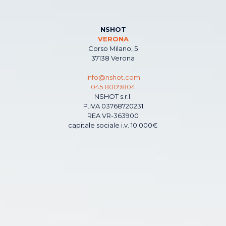
NSHOT
VERONA
Corso Milano, 5
37138 Verona
info@nshot.com
045 8009804
NSHOT s.r.l.
P.IVA 03768720231
REA VR-363900
capitale sociale i.v. 10.000€