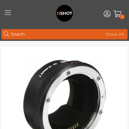
0
Show All