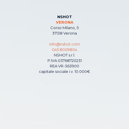
NSHOT
VERONA
Corso Milano, 5
37138 Verona
info@nshot.com
045 8009804
NSHOT s.r.l.
P.IVA 03768720231
REA VR-363900
capitale sociale i.v. 10.000€