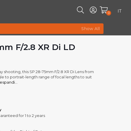
IT
0
Show All
m F/2.8 XR Di LD
ay shooting, this SP 28-75mm F/2.8 XR Di Lens from
 to portrait-length range of focal lengths to suit
espandi...
y
aranteed for 1 to 2 years