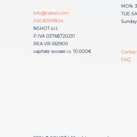
MON: 3:
info@nshot.com
TUE-SAT
045 8009804
Sunday
NSHOT s.r.l.
P.IVA 03768720231
REA VR-363900
capitale sociale i.v. 10.000€
Contac
FAQ