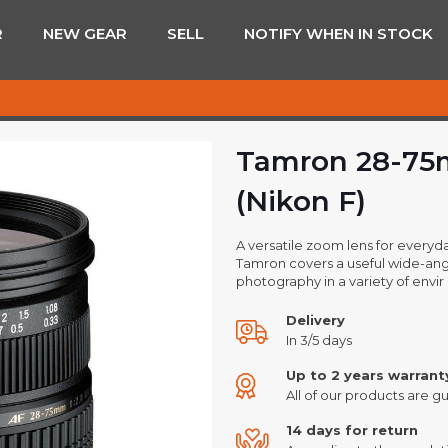
R
NEW GEAR
SELL
NOTIFY WHEN IN STOCK
Tamron 28-75m
(Nikon F)
A versatile zoom lens for everyd
Tamron covers a useful wide-angle
photography in a variety of envir
Delivery
In 3/5 days
Up to 2 years warrant
All of our products are gu
14 days for return