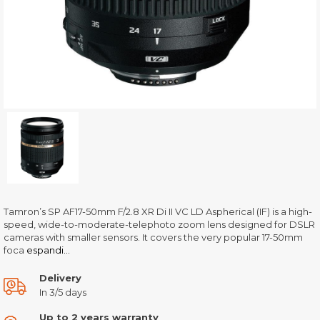
Tamron’s SP AF17-50mm F/2.8 XR Di II VC LD Aspherical (IF) is a high-
speed, wide-to-moderate-telephoto zoom lens designed for DSLR
cameras with smaller sensors. It covers the very popular 17-50mm
foca
espandi...
Delivery
In 3/5 days
Up to 2 years warranty