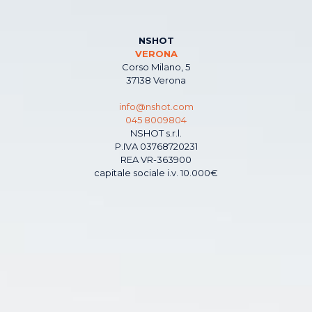
NSHOT
VERONA
Corso Milano, 5
37138 Verona
info@nshot.com
045 8009804
NSHOT s.r.l.
P.IVA 03768720231
REA VR-363900
capitale sociale i.v. 10.000€