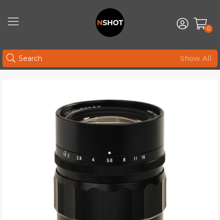
0
Show All