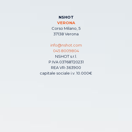
NSHOT
VERONA
Corso Milano, 5
37138 Verona
info@nshot.com
045 8009804
NSHOT s.r.l.
P.IVA 03768720231
REA VR-363900
capitale sociale i.v. 10.000€