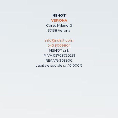
NSHOT
VERONA
Corso Milano, 5
37138 Verona
info@nshot.com
045 8009804
NSHOT s.r.l.
P.IVA 03768720231
REA VR-363900
capitale sociale i.v. 10.000€