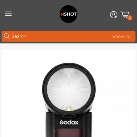
0
Show All