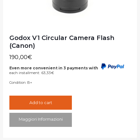
Godox V1 Circular Camera Flash
(Canon)
190,00
€
Even more convenient in 3 payments with
each installment:
63,33
€
Condition:
B+
Add to cart
Maggiori Informazioni