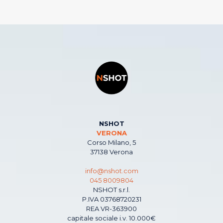
NSHOT
VERONA
Corso Milano, 5
37138 Verona
info@nshot.com
045 8009804
NSHOT s.r.l.
P.IVA 03768720231
REA VR-363900
capitale sociale i.v. 10.000€