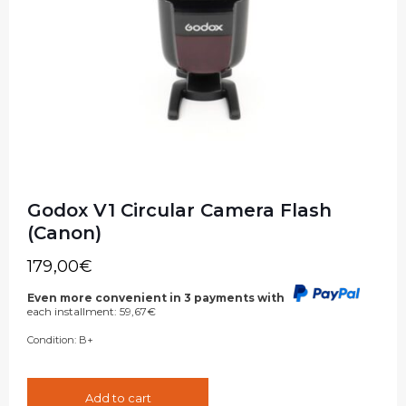
Godox V1 Circular Camera Flash
(Canon)
179,00
€
Even more convenient in 3 payments with
each installment:
59,67
€
Condition:
B+
Add to cart