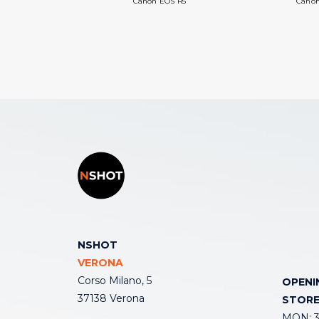
Canon EOS R5
Canon
NSHOT
VERONA
Corso Milano, 5
OPENI
37138 Verona
STOR
MON: 3: