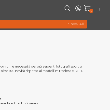
IT
0
Show All
inioni e necessità dei più esigenti fotografi sportivi
ltre 100 novità rispetto ai modelli mirrorless e DSLR
y
aranteed for 1 to 2 years