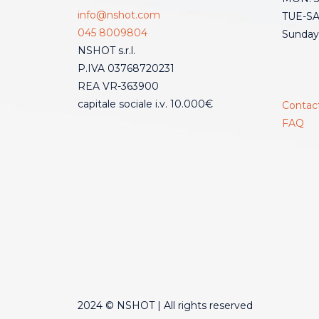
info@nshot.com
TUE-SAT
045 8009804
Sunday
NSHOT s.r.l.
P.IVA 03768720231
REA VR-363900
capitale sociale i.v. 10.000€
Contac
FAQ
2024 © NSHOT | All rights reserved