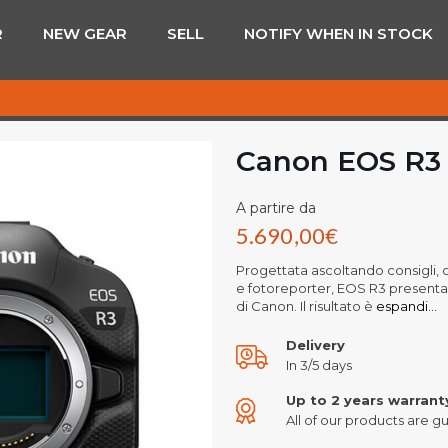
R
NEW GEAR
SELL
NOTIFY WHEN IN STOCK
Canon EOS R3
A partire da
5.690,00
€
Progettata ascoltando consigli, op
e fotoreporter, EOS R3 presenta o
di Canon. Il risultato è
espandi...
Delivery
In 3/5 days
Up to 2 years warrant
All of our products are gu