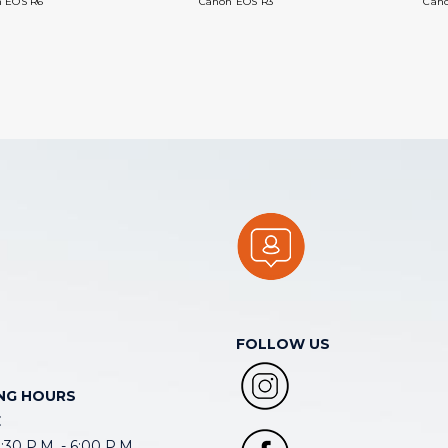
 EOS R6
Canon EOS R3
Cano
FOLLOW US
NG HOURS
E
30 P.M. - 6:00 P.M.