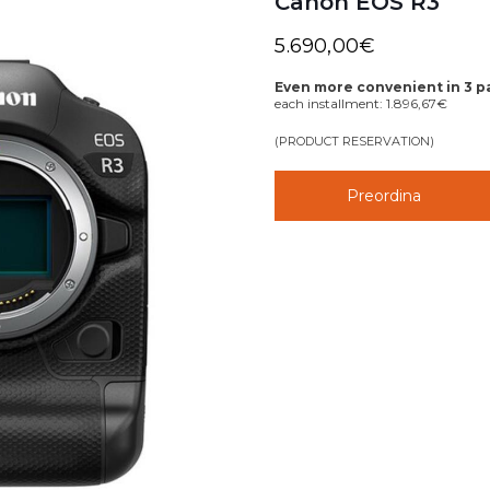
Canon EOS R3
5.690,00
€
Even more convenient in 3 
each installment:
1.896,67
€
(PRODUCT RESERVATION)
Preordina