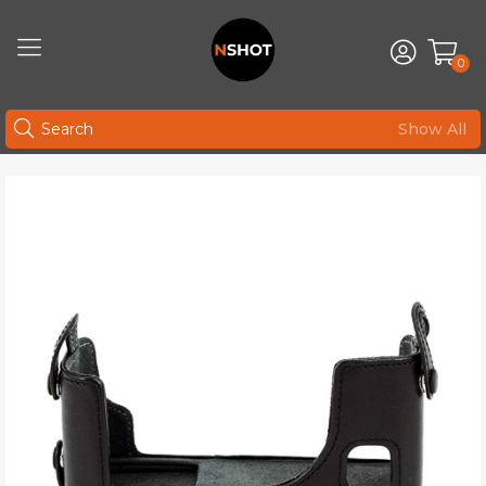
0
Show All