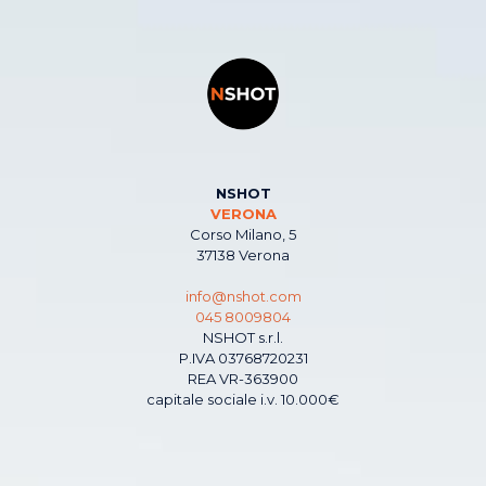
NSHOT
VERONA
Corso Milano, 5
37138 Verona
info@nshot.com
045 8009804
NSHOT s.r.l.
P.IVA 03768720231
REA VR-363900
capitale sociale i.v. 10.000€