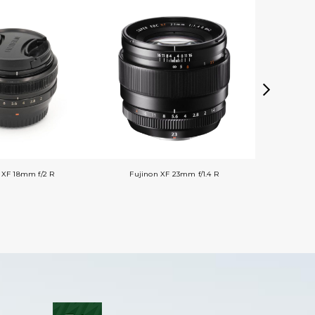
 XF 18mm f/2 R
Fujinon XF 23mm f/1.4 R
Fujinon XF