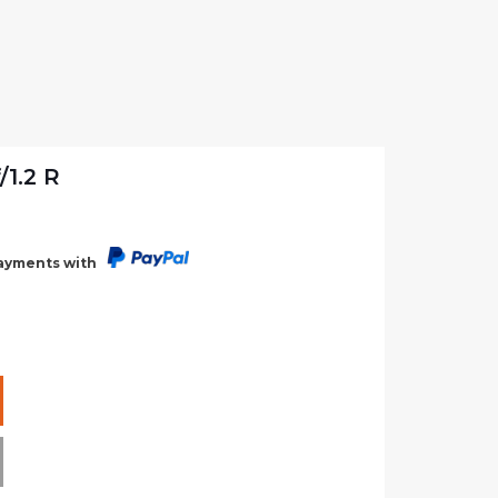
1.2 R
payments with