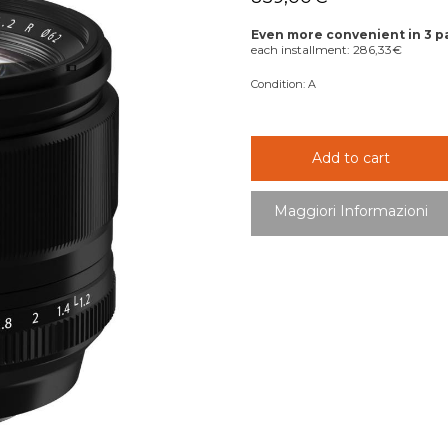
Even more convenient in 3 
each installment:
286,33
€
Condition:
A
Add to cart
Maggiori Informazioni