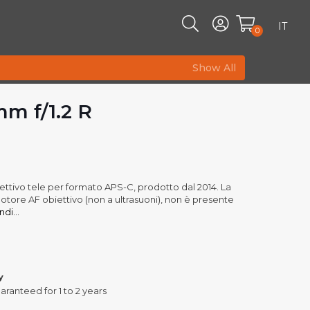
IT
0
Show All
m f/1.2 R
biettivo tele per formato APS-C, prodotto dal 2014. La
tore AF obiettivo (non a ultrasuoni), non è presente
di...
y
aranteed for 1 to 2 years