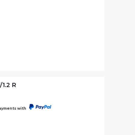
1.2 R
payments with