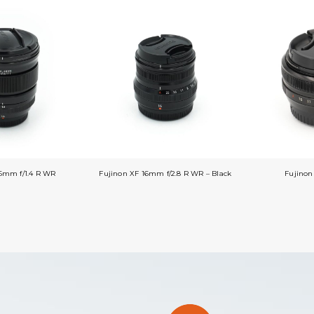
16mm f/1.4 R WR
Fujinon XF 16mm f/2.8 R WR – Black
Fujinon