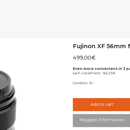
Fujinon XF 56mm f/
499,00
€
Even more convenient in 3 
each installment:
166,33
€
Condition:
B+
Add to cart
Maggiori Informazioni