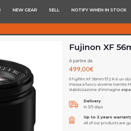
R
NEW GEAR
SELL
NOTIFY WHEN IN STOCK
Fujinon XF 56m
A partire da
499,00
€
Il Fujifilm XF 56mm f/1.2 R è un o
messa a fuoco avviene tramite Mo
stabilizzazione d’immagine
espan
Delivery
In 3/5 days
Up to 2 years warrant
All of our products are gu