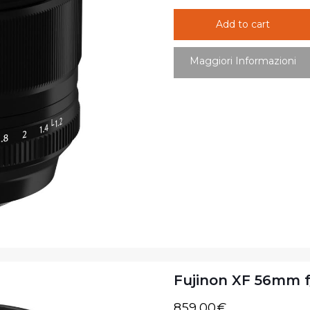
Add to cart
Maggiori Informazioni
Fujinon XF 56mm f/
859,00
€