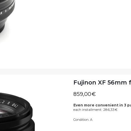
Fujinon XF 56mm f/
859,00
€
Even more convenient in 3 
each installment:
286,33
€
Condition:
A