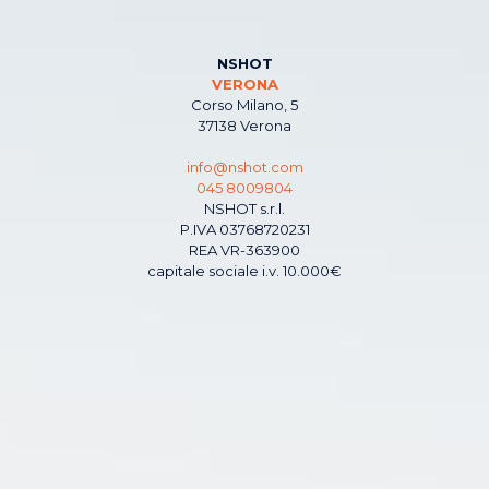
NSHOT
VERONA
Corso Milano, 5
37138 Verona
info@nshot.com
045 8009804
NSHOT s.r.l.
P.IVA 03768720231
REA VR-363900
capitale sociale i.v. 10.000€