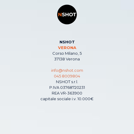
NSHOT
VERONA
Corso Milano, 5
37138 Verona
info@nshot.com
045 8009804
NSHOT s.r.l.
P.IVA 03768720231
REA VR-363900
capitale sociale i.v. 10.000€