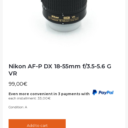
Nikon AF-P DX 18-55mm f/3.5-5.6 G
VR
99,00
€
Even more convenient in 3 payments with
each installment:
33,00
€
Condition:
A
Add to cart