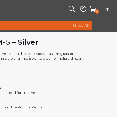
IT
0
Show All
5 – Silver
 vede l’ora di essere raccontata; migliaia di
 inizio e una fine. È per te e per le migliaia di istanti
..
y
aranteed for 1 to 2 years
ons of the Right of Return