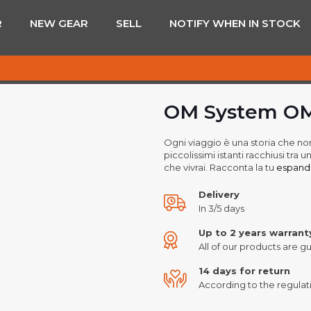
R
NEW GEAR
SELL
NOTIFY WHEN IN STOCK
OM System OM-
Ogni viaggio è una storia che non
piccolissimi istanti racchiusi tra un
che vivrai. Racconta la tu
espandi.
Delivery
In 3/5 days
Up to 2 years warrant
All of our products are gu
14 days for return
According to the regulati