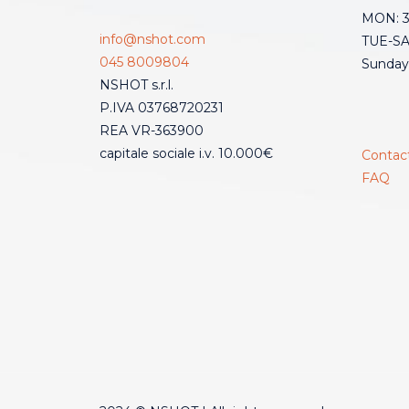
MON: 3:
info@nshot.com
TUE-SAT
045 8009804
Sunday
NSHOT s.r.l.
P.IVA 03768720231
REA VR-363900
capitale sociale i.v. 10.000€
Contac
FAQ