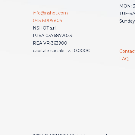
MON: 3:
info@nshot.com
TUE-SAT
045 8009804
Sunday
NSHOT s.r.l.
P.IVA 03768720231
REA VR-363900
capitale sociale i.v. 10.000€
Contac
FAQ