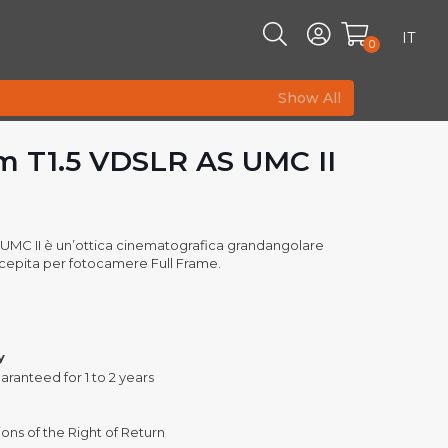
IT
0
Show All
 T1.5 VDSLR AS UMC II
UMC II è un’ottica cinematografica grandangolare
epita per fotocamere Full Frame.
y
aranteed for 1 to 2 years
ons of the Right of Return