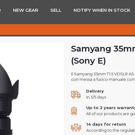
R
NEW GEAR
SELL
NOTIFY WHEN IN STOCK
Samyang 35mm
(Sony E)
Il Samyang 35mm T1.5 VDSLR AS 
con messa a fuoco manuale conc
Delivery
In 3/5 days
Up to 2 years warrant
All of our products are gu
14 days for return
According to the regulati