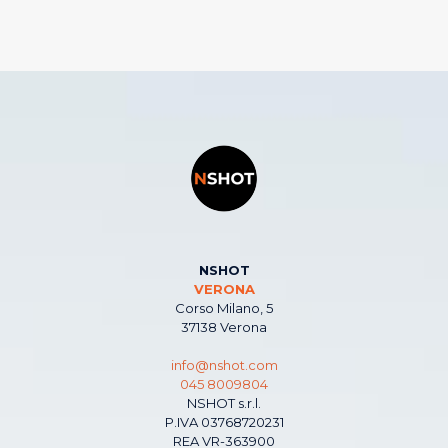
NSHOT
VERONA
Corso Milano, 5
37138 Verona
info@nshot.com
045 8009804
NSHOT s.r.l.
P.IVA 03768720231
REA VR-363900