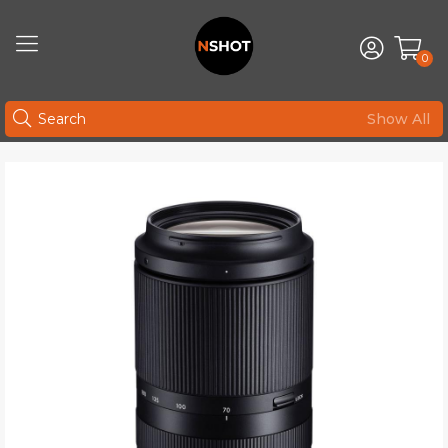
0
Show All