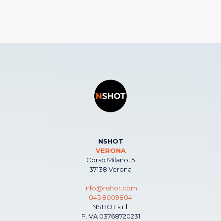
NSHOT
VERONA
Corso Milano, 5
37138 Verona
info@nshot.com
045 8009804
NSHOT s.r.l.
P.IVA 03768720231