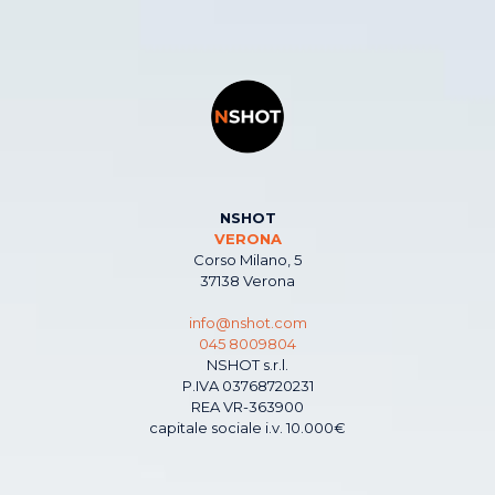
NSHOT
VERONA
Corso Milano, 5
37138 Verona
info@nshot.com
045 8009804
NSHOT s.r.l.
P.IVA 03768720231
REA VR-363900
capitale sociale i.v. 10.000€