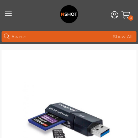
0
Show All