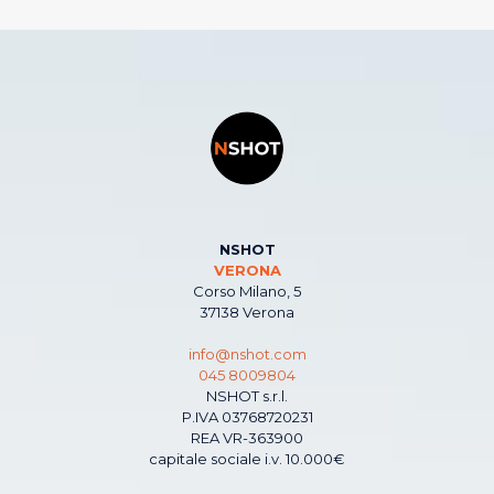
NSHOT
VERONA
Corso Milano, 5
37138 Verona
info@nshot.com
045 8009804
NSHOT s.r.l.
P.IVA 03768720231
REA VR-363900
capitale sociale i.v. 10.000€