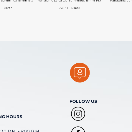
G Summilux 15mm f/1.7
Panasonic Leica DG Summilux 15mm f/1.7
Panasonic Lum
– Silver
ASPH – Black
FOLLOW US
NG HOURS
E
30 P.M. - 6:00 P.M.