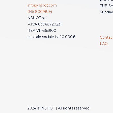
info@nshot.com
TUE-SAT
045 8009804
Sunday
NSHOT s.r.l.
P.IVA 03768720231
REA VR-363900
capitale sociale i.v. 10.000€
Contac
FAQ
2024 © NSHOT | All rights reserved