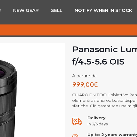
R
NEW GEAR
SELL
NOTIFY WHEN IN STOCK
Panasonic Lu
f/4.5-5.6 OIS
A partire da
999,00
€
CHIARO E NITIDO L’obiettivo Pana
elementi asferici ea bassa disper
sferiche. Ciò garantisce una migl
Delivery
In 3/5 days
Up to 2 years warrant