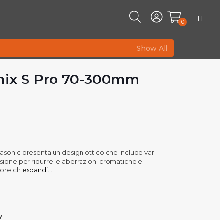
IT
0
Show All
mix S Pro 70-300mm
sonic presenta un design ottico che include vari
sione per ridurre le aberrazioni cromatiche e
iore ch
espandi...
y