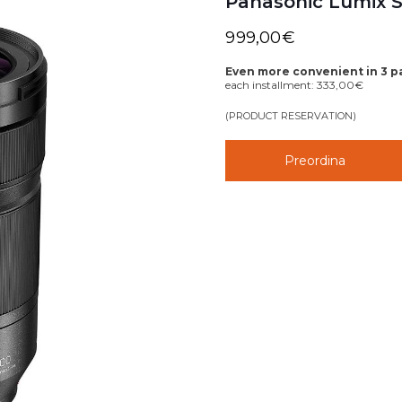
Panasonic Lumix S
999,00
€
Even more convenient in 3 
each installment:
333,00
€
(PRODUCT RESERVATION)
Preordina