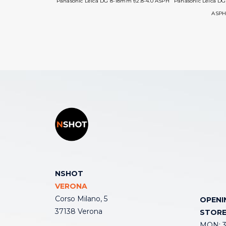
Panasonic Leica DG 8-18mm f/2.8-4.0 ASPH
Panasonic Leica D
ASPH 
NSHOT
VERONA
Corso Milano, 5
OPENI
37138 Verona
STOR
MON: 3: