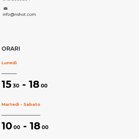
info@nshot.com
ORARI
Lunedì
15
- 18
30
00
Martedì - Sabato
10
- 18
00
00