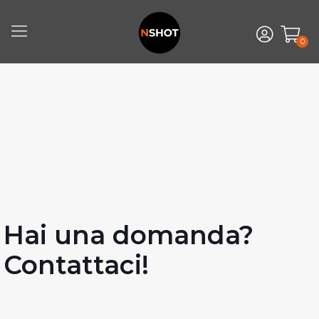
0
Hai una domanda?
Contattaci!