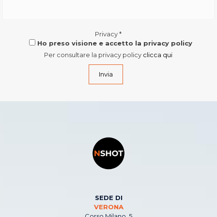
Privacy
*
Ho preso visione e accetto la privacy policy
Per consultare la privacy policy
clicca qui
Invia
SEDE DI
VERONA
Corso Milano, 5