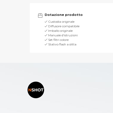
Dotazione prodotto
Custodia originale
Diffusore compatibile
Imballo originale
Manuale d'istruzioni
Set filtri colore
Stativo flash a slitta