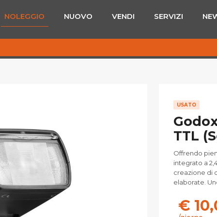
NOLEGGIO
NUOVO
VENDI
SERVIZI
NE
USATO
Godox 
TTL (S
Offrendo pien
integrato a 2,
creazione di c
elaborate. Un
€ 10