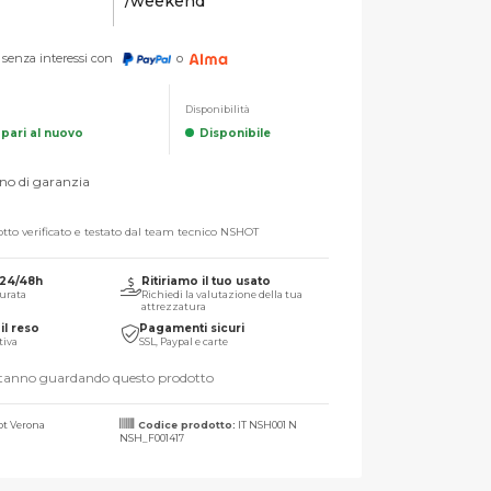
/weekend
senza interessi con
o
Disponibilità
, pari al nuovo
Disponibile
no di garanzia
tto verificato e testato dal team tecnico NSHOT
 24/48h
Ritiriamo il tuo usato
urata
Richiedi la valutazione della tua
attrezzatura
il reso
Pagamenti sicuri
tiva
SSL, Paypal e carte
stanno guardando questo prodotto
t Verona
Codice prodotto:
IT NSH001 N
NSH_F001417