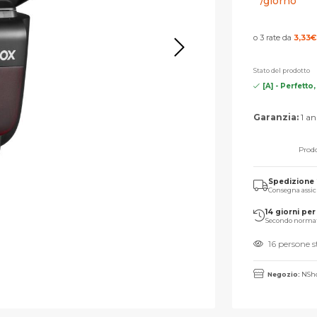
/giorno
o 3 rate da
3,33
€
Stato del prodotto
[A] - Perfetto
Garanzia:
1 an
Prodo
Spedizione
Consegna assic
14 giorni per 
Secondo norma
16 persone 
Negozio:
NSho