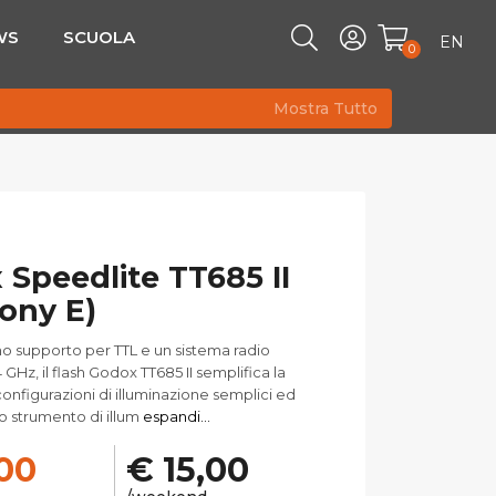
WS
SCUOLA
EN
0
Mostra Tutto
Speedlite TT685 II
ony E)
o supporto per TTL e un sistema radio
4 GHz, il flash Godox TT685 II semplifica la
onfigurazioni di illuminazione semplici ed
o strumento di illum
espandi...
,00
€ 15,00