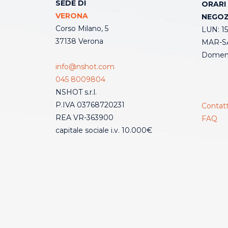
SEDE DI
ORARI
VERONA
NEGOZ
Corso Milano, 5
LUN: 15
37138 Verona
MAR-SA
Domeni
info@nshot.com
045 8009804
NSHOT s.r.l.
P.IVA 03768720231
Contatt
REA VR-363900
FAQ
capitale sociale i.v. 10.000€