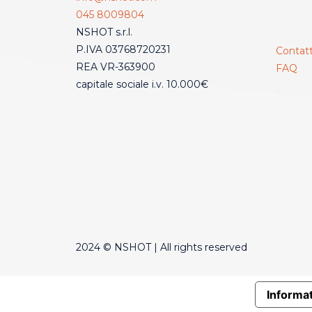
045 8009804
NSHOT s.r.l.
P.IVA 03768720231
Contatt
REA VR-363900
FAQ
capitale sociale i.v. 10.000€
2024 © NSHOT | All rights reserved
Informat