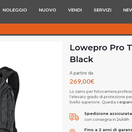
NOLEGGIO
NUOVO
VENDI
SERVIZI
NE
Lowepro Pro T
Black
A partire da
269,00
€
Lo zaino per fotocamera professio
l’elevato grado di protezione per
livello superiore. Questa s
espandi
Spedizione assicurata
con consegna in 24/48h
Fino a 2 anni di garan