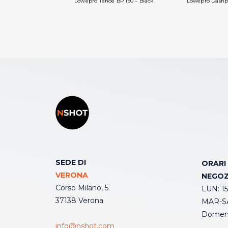
Lowepro Tahoe BP 150 – Black
Lowepro Dashpo
SEDE DI
ORARI
VERONA
NEGOZ
Corso Milano, 5
LUN: 15
37138 Verona
MAR-SA
Domeni
info@nshot.com