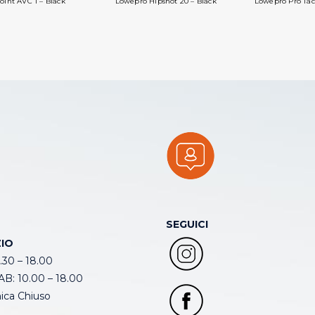
int AVC 1 – Black
Lowepro Hipshot 20 – Black
Lowepro Pro Tact
SEGUICI
IO
.30 – 18.00
B: 10.00 – 18.00
ca Chiuso