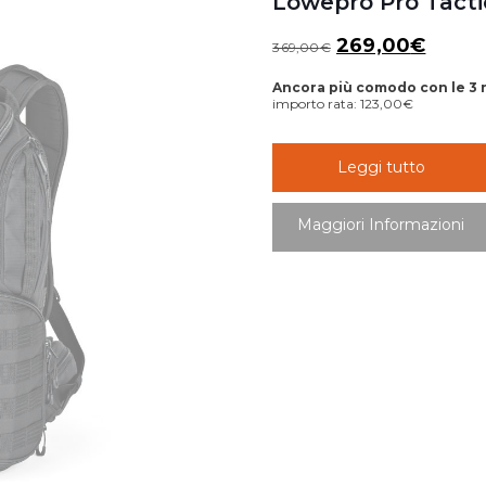
Lowepro Pro Tacti
Il
Il
269,00
€
369,00
€
prezzo
prezz
Ancora più comodo con le 3 
originale
attual
importo rata:
123,00
€
era:
è:
369,00€.
269,0
Leggi tutto
Maggiori Informazioni