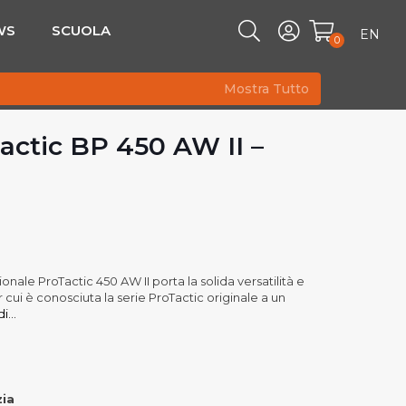
WS
SCUOLA
EN
0
Mostra Tutto
actic BP 450 AW II –
nale ProTactic 450 AW II porta la solida versatilità e
 cui è conosciuta la serie ProTactic originale a un
...
zia