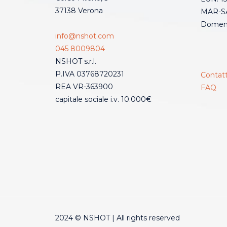
37138 Verona
MAR-SA
Domeni
info@nshot.com
045 8009804
NSHOT s.r.l.
P.IVA 03768720231
Contatt
REA VR-363900
FAQ
capitale sociale i.v. 10.000€
2024 © NSHOT | All rights reserved