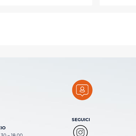
SEGUICI
IO
.30 – 18.00