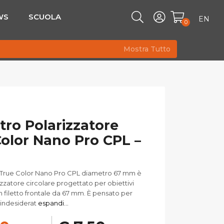
WS
SCUOLA
EN
0
Mostra Tutto
iltro Polarizzatore
olor Nano Pro CPL –
c True Color Nano Pro CPL diametro 67 mm è
rizzatore circolare progettato per obiettivi
n filetto frontale da 67 mm. È pensato per
i indesiderat
espandi...