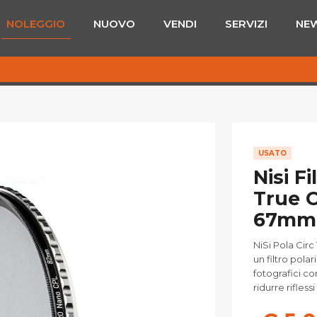
NOLEGGIO
NUOVO
VENDI
SERVIZI
NE
USATO
Nisi F
True C
67mm
NiSi Pola Cir
un filtro pola
fotografici co
ridurre rifless