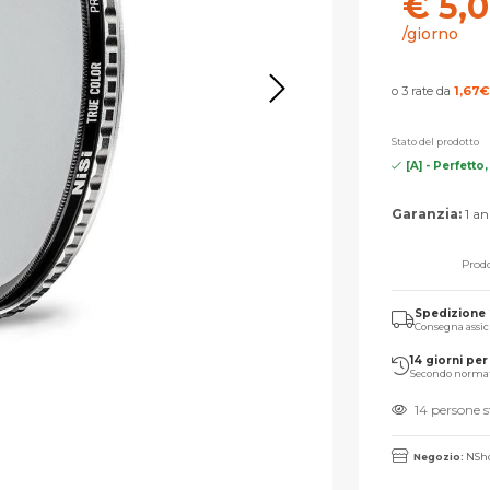
€ 5,
/giorno
o 3 rate da
1,67
€
Stato del prodotto
[A] - Perfetto
Garanzia:
1 an
Prodo
Spedizione
Consegna assic
14 giorni per 
Secondo norma
14 persone 
Negozio:
NSho