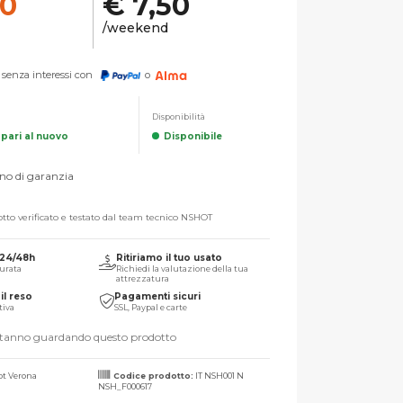
00
€ 7,50
/weekend
senza interessi con
o
Disponibilità
, pari al nuovo
Disponibile
no di garanzia
tto verificato e testato dal team tecnico NSHOT
 24/48h
Ritiriamo il tuo usato
urata
Richiedi la valutazione della tua
attrezzatura
il reso
Pagamenti sicuri
tiva
SSL, Paypal e carte
stanno guardando questo prodotto
t Verona
Codice prodotto:
IT NSH001 N
NSH_F000617