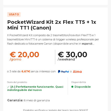
USATO
PocketWizard Kit 2x Flex TT5 + 1x
Mini TT1 (Canon)
Il PocketWizard Kit composto da 2 trasmettitori/ricevitori FlexTT5 e 1
trasmettitore MiniTT1 è un sistema di trigger wireless professionale per
flash dedicato a fotocamere Canon (disponibile anche in
espandi...
€ 20,00
€ 30,00
/giorno
/weekend
o 3 rate da
6,67
€
senza interessi con
o
Stato del prodotto
Disponibilità
[A-] Perfettamente funzionante. Quasi
Disponibile
indistinguibile dal nuovo
Garanzia:
6 mesi di garanzia
Prodotto verificato e testato dal team tecnico NSHOT