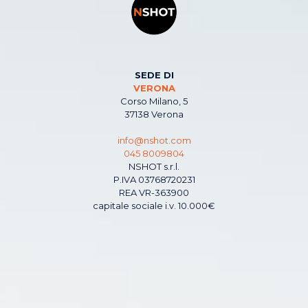
SEDE DI
VERONA
Corso Milano, 5
37138 Verona
info@nshot.com
045 8009804
NSHOT s.r.l.
P.IVA 03768720231
REA VR-363900
capitale sociale i.v. 10.000€