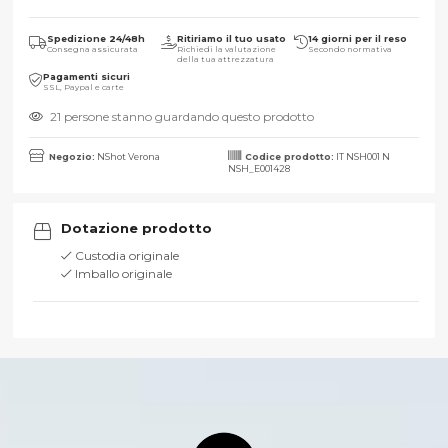
Spedizione 24/48h
Ritiriamo il tuo usato
14 giorni per il reso
Consegna assicurata
Richiedi la valutazione
Secondo normativa
della tua attrezzatura
Pagamenti sicuri
SSL, Paypal e carte
21 persone stanno guardando questo prodotto
Negozio:
NShot Verona
Codice prodotto:
IT NSH001 N
NSH_E001428
Dotazione prodotto
Custodia originale
Imballo originale