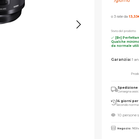
/giorno
o 3 rate da
13,33
Stato del prodotto
[B+] Perfetta
Qualche minimo
da normale util
Garanzia:
1 an
Prodo
Spedizione
Consegna assic
14 giorni per 
Secondo norma
10 persone 
Negozio:
NSho