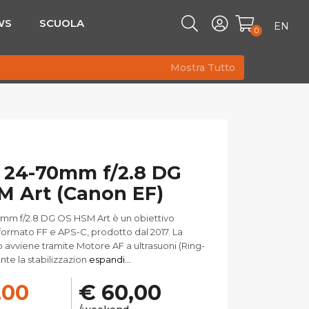
WS
SCUOLA
EN
0
Mostra Tutto
 24-70mm f/2.8 DG
M Art (Canon EF)
0mm f/2.8 DG OS HSM Art è un obiettivo
formato FF e APS-C, prodotto dal 2017. La
 avviene tramite Motore AF a ultrasuoni (Ring-
te la stabilizzazion
espandi...
,00
€ 60,00