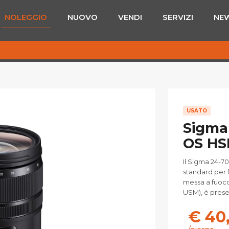
NOLEGGIO
NUOVO
VENDI
SERVIZI
NE
USATO
Sigma
OS HS
Il Sigma 24-7
standard per 
messa a fuoco
USM), è presen
€ 40