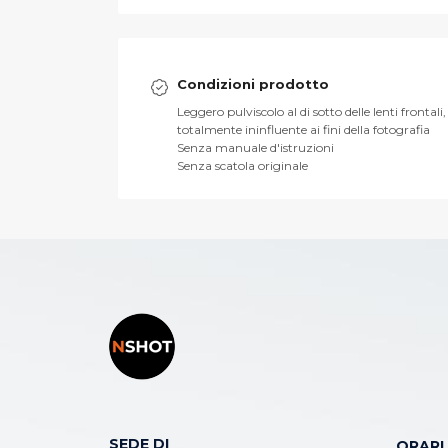
Condizioni prodotto
Leggero pulviscolo al di sotto delle lenti frontali,
totalmente ininfluente ai fini della fotografia
Senza manuale d'istruzioni
Senza scatola originale
SEDE DI
ORARI