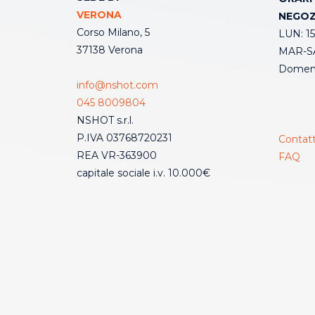
VERONA
NEGOZ
Corso Milano, 5
LUN: 15
37138 Verona
MAR-SA
Domeni
info@nshot.com
045 8009804
NSHOT s.r.l.
P.IVA 03768720231
Contatt
REA VR-363900
FAQ
capitale sociale i.v. 10.000€