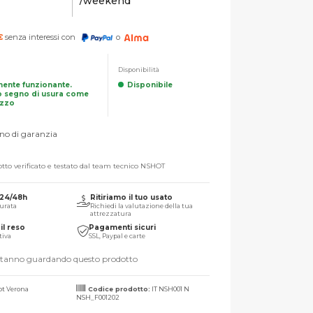
/weekend
€
senza interessi con
o
Disponibilità
mente funzionante.
Disponibile
 segno di usura come
izzo
no di garanzia
tto verificato e testato dal team tecnico NSHOT
 24/48h
Ritiriamo il tuo usato
urata
Richiedi la valutazione della tua
attrezzatura
il reso
Pagamenti sicuri
tiva
SSL, Paypal e carte
stanno guardando questo prodotto
t Verona
Codice prodotto:
IT NSH001 N
NSH_F001202