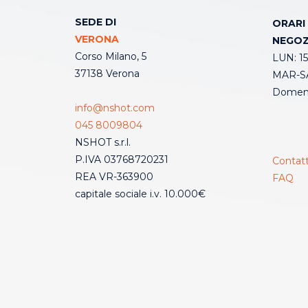
SEDE DI
ORARI
VERONA
NEGOZ
Corso Milano, 5
LUN: 15
37138 Verona
MAR-SA
Domeni
info@nshot.com
045 8009804
NSHOT s.r.l.
P.IVA 03768720231
Contatt
REA VR-363900
FAQ
capitale sociale i.v. 10.000€