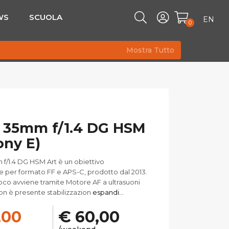
WS
SCUOLA
EN
0
Mostra Tutto
 35mm f/1.4 DG HSM
ony E)
 f/1.4 DG HSM Art è un obiettivo
 per formato FF e APS-C, prodotto dal 2013.
oco avviene tramite Motore AF a ultrasuoni
on è presente stabilizzazion
espandi...
,00
€ 60,00