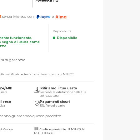
/weekend
€
senza interessi con
o
Disponibilità
mente funzionante.
Disponibile
 segno di usura come
izzo
ni di garanzia
tto verificato e testato dal team tecnico NSHOT
 24/48h
Ritiriamo il tuo usato
urata
Richiedi la valutazione della tua
attrezzatura
il reso
Pagamenti sicuri
tiva
SSL, Paypal e carte
stanno guardando questo prodotto
t Verona
Codice prodotto:
IT NSH001 N
NSH_F001439