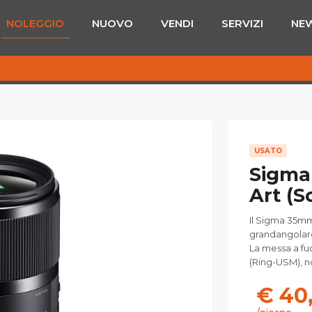
NOLEGGIO
NUOVO
VENDI
SERVIZI
NE
USATO
Sigma
Art (S
Il Sigma 35mm
grandangolare
La messa a fu
(Ring-USM), n
€ 40