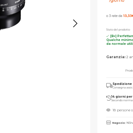
/giorno
o 3 rate da
13,33
Stato del prodotto
[B+] Perfetta
Qualche minimo
da normale util
Garanzia:
2 an
Prodo
Spedizione
Consegna assic
14 giorni per 
Secondo norma
18 persone 
Negozio:
NSho