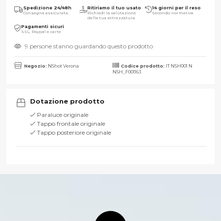
Spedizione 24/48h
Ritiriamo il tuo usato
14 giorni per il reso
Consegna assicurata
Richiedi la valutazione
Secondo normativa
della tua attrezzatura
Pagamenti sicuri
SSL, Paypal e carte
9 persone stanno guardando questo prodotto
Negozio:
NShot Verona
Codice prodotto:
IT NSH001 N
NSH_F001163
Dotazione prodotto
Paraluce originale
Tappo frontale originale
Tappo posteriore originale