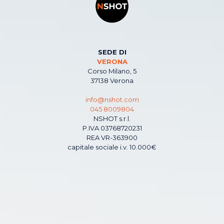
SEDE DI
VERONA
Corso Milano, 5
37138 Verona
info@nshot.com
045 8009804
NSHOT s.r.l.
P.IVA 03768720231
REA VR-363900
capitale sociale i.v. 10.000€