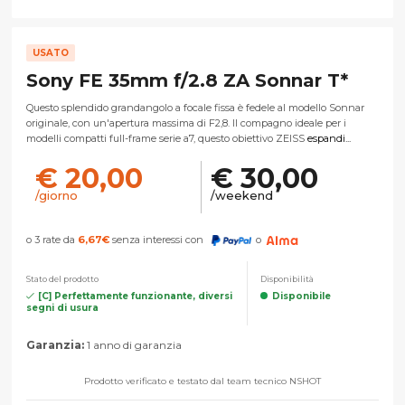
USATO
Sony FE 35mm f/2.8 ZA Sonnar T*
Questo splendido grandangolo a focale fissa è fedele al modello Sonnar
originale, con un'apertura massima di F2,8. Il compagno ideale per i
modelli compatti full-frame serie a7, questo obiettivo ZEISS
espandi...
€ 20,00
€ 30,00
/giorno
/weekend
o 3 rate da
6,67
€
senza interessi con
o
Stato del prodotto
Disponibilità
[C] Perfettamente funzionante, diversi
Disponibile
segni di usura
Garanzia:
1 anno di garanzia
Prodotto verificato e testato dal team tecnico NSHOT