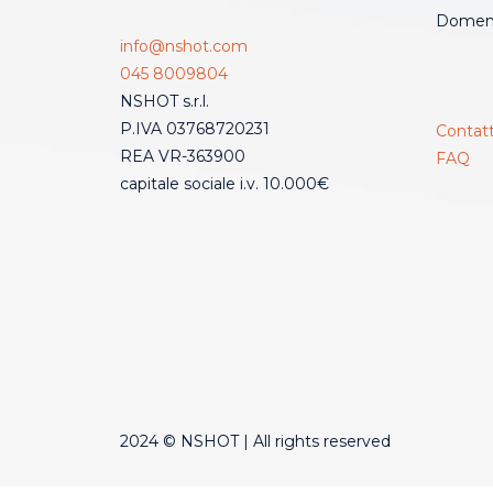
Domeni
info@nshot.com
045 8009804
NSHOT s.r.l.
P.IVA 03768720231
Contatt
REA VR-363900
FAQ
capitale sociale i.v. 10.000€
2024 © NSHOT | All rights reserved