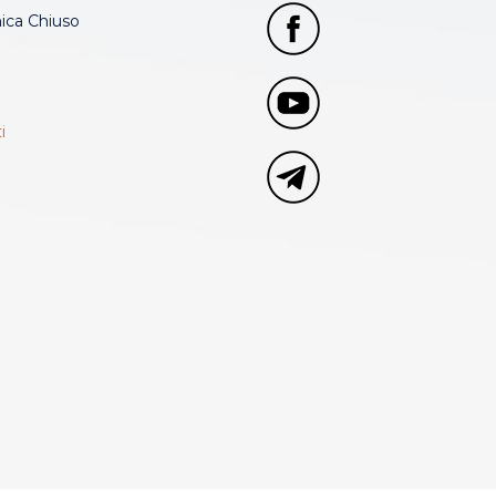
ca Chiuso
i