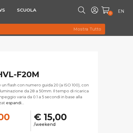
WS
SCUOLA
EN
0
Mostra Tutto
HVL-F20M
è un flash con numero guida 20 (a ISO 100), con
lluminazione da 28 a 50mm. Il tempo di ricarica
mpeggio varia da 0.1 a 5 secondi in base alla
zat
espandi...
,00
€ 15,00
/weekend