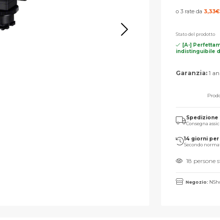
o 3 rate da
3,33
€
Stato del prodotto
[A-] Perfetta
indistinguibile 
Garanzia:
1 an
Prodo
Spedizione
Consegna assic
14 giorni per 
Secondo norma
18 persone 
Negozio:
NSho