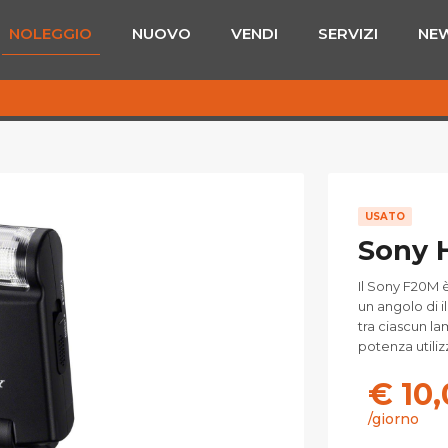
NOLEGGIO
NUOVO
VENDI
SERVIZI
NE
USATO
Sony 
Il Sony F20M 
un angolo di i
tra ciascun la
potenza utiliz
€ 10
/giorno