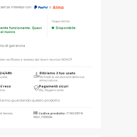
senza interessi con
o
Disponibilità
mente funzionante. Quasi
Disponibile
dal nuovo
no di garanzia
tto verificato e testato dal team tecnico NSHOT
 24/48h
Ritiriamo il tuo usato
urata
Richiedi la valutazione della tua
attrezzatura
il reso
Pagamenti sicuri
tiva
SSL, Paypal e carte
stanno guardando questo prodotto
t Verona
Codice prodotto:
IT NSH001 N
NSH_F000506