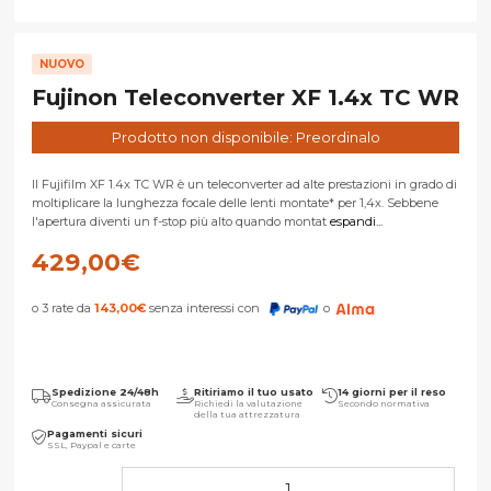
NUOVO
Fujinon Teleconverter XF 1.4x TC WR
Prodotto non disponibile: Preordinalo
Il Fujifilm XF 1.4x TC WR è un teleconverter ad alte prestazioni in grado di
moltiplicare la lunghezza focale delle lenti montate* per 1,4x. Sebbene
l'apertura diventi un f-stop più alto quando montat
espandi...
429,00
€
o 3 rate da
143,00
€
senza interessi con
o
Spedizione 24/48h
Ritiriamo il tuo usato
14 giorni per il reso
Consegna assicurata
Richiedi la valutazione
Secondo normativa
della tua attrezzatura
Pagamenti sicuri
SSL, Paypal e carte