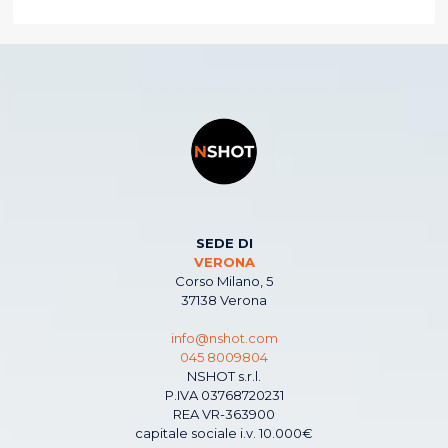
SEDE DI
VERONA
Corso Milano, 5
37138 Verona
info@nshot.com
045 8009804
NSHOT s.r.l.
P.IVA 03768720231
REA VR-363900
capitale sociale i.v. 10.000€