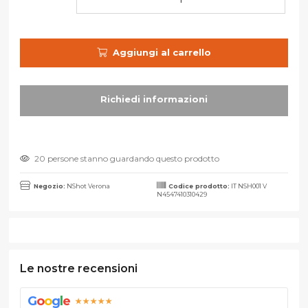
Aggiungi al carrello
20 persone stanno guardando questo prodotto
Negozio:
NShot Verona
Codice prodotto:
IT NSH001 V
N4547410310429
Le nostre recensioni
G
o
o
g
l
e
★★★★★