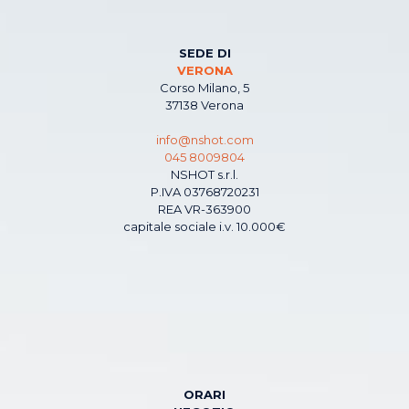
SEDE DI
VERONA
Corso Milano, 5
37138 Verona
info@nshot.com
045 8009804
NSHOT s.r.l.
P.IVA 03768720231
REA VR-363900
capitale sociale i.v. 10.000€
ORARI