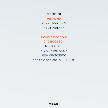
SEDE DI
VERONA
Corso Milano, 5
37138 Verona
info@nshot.com
045 8009804
NSHOT s.r.l.
P.IVA 03768720231
REA VR-363900
capitale sociale i.v. 10.000€
ORARI