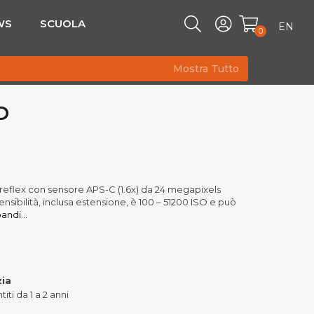
WS
SCUOLA
EN
0
Mostra Tutto
D
eflex con sensore APS-C (1.6x) da 24 megapixels
nsibilità, inclusa estensione, è 100 – 51200 ISO e può
andi...
zia
iti da 1 a 2 anni