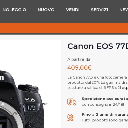
NOLEGGIO
NUOVO
VENDI
SERVIZI
NE
Canon EOS 77
A partire da
409,00
€
La Canon 77D è una fotocamera r
prodotta dal 2017. La gamma di se
scattare a raffica di 6 FPS x 21
esp
Spedizione assicurata
con consegna in 24/48h
Fino a 2 anni di garan
Tutti i prodotti sono garant