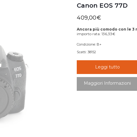
Canon EOS 77D
409,00
€
Ancora più comodo con le 3 
importo rata:
136,33
€
Condizione:
B+
Scatti:
38152
Leggi tutto
Maggiori Informazioni