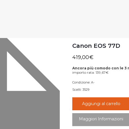
Canon EOS 77D
419,00
€
Ancora più comodo con le 3 
importo rata:
139,67
€
Condizione:
A-
Scatti:
3529
Aggiungi al carrello
Maggiori Informazioni